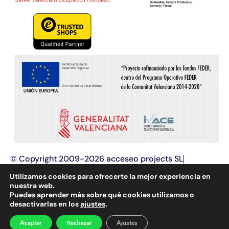
© Copyright 2009-2026 acceseo projects SL
Términos y condiciones
Aviso legal
Utilizamos cookies para ofrecerte la mejor experiencia en
Política de privacidad
Política de cookies
nuestra web.
Puedes aprender más sobre qué cookies utilizamos o
Programación web y
diseño web
, aplicaciones web,
desactivarlas en los
ajustes
.
optimización e innovación tecnológica, posicionamiento en
buscadores (SEO y SEM) y marketing online.
Aceptar
Rechazar
Ajustes