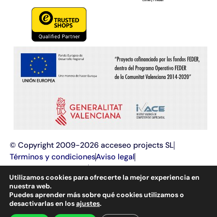
© Copyright 2009-2026 acceseo projects SL
Términos y condiciones
Aviso legal
Política de privacidad
Política de cookies
Utilizamos cookies para ofrecerte la mejor experiencia en
Programación web y
diseño web
, aplicaciones web,
nuestra web.
optimización e innovación tecnológica, posicionamiento en
Puedes aprender más sobre qué cookies utilizamos o
buscadores (SEO y SEM) y marketing online.
desactivarlas en los
ajustes
.
Diseño web en Alcoy
,
diseño web en Alicante
y
diseño web en