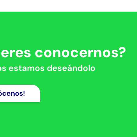
ieres conocernos?
os estamos deseándolo
ócenos!