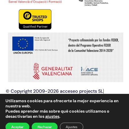
© Copyright 2009-2026 acceseo projects SL
Términos y condiciones
Aviso legal
Utilizamos cookies para ofrecerte la mejor experiencia en
Política de privacidad
Política de cookies
nuestra web.
Puedes aprender más sobre qué cookies utilizamos o
Programación web y
diseño web
, aplicaciones web,
desactivarlas en los
ajustes
.
optimización e innovación tecnológica, posicionamiento en
buscadores (SEO y SEM) y marketing online.
Aceptar
Rechazar
Ajustes