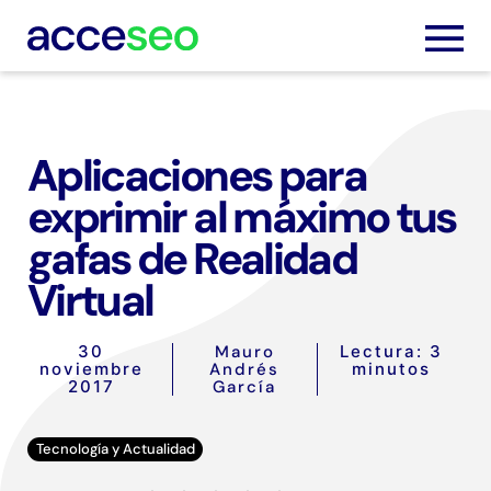
Aplicaciones para
Servic
exprimir al máximo tus
gafas de Realidad
Trabaj
Virtual
Nosot
30
Mauro
Lectura: 3
noviembre
Andrés
minutos
Blog
2017
García
Podca
Tecnología y Actualidad