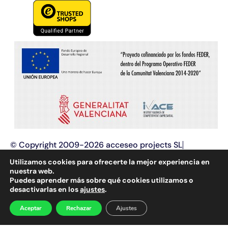
© Copyright 2009-2026 acceseo projects SL
Términos y condiciones
Aviso legal
Utilizamos cookies para ofrecerte la mejor experiencia en
Política de privacidad
Política de cookies
nuestra web.
Puedes aprender más sobre qué cookies utilizamos o
Programación web y
diseño web
, aplicaciones web,
desactivarlas en los
ajustes
.
optimización e innovación tecnológica, posicionamiento en
buscadores (SEO y SEM) y marketing online.
Aceptar
Rechazar
Ajustes
Diseño web en Alcoy
,
diseño web en Alicante
y
diseño web en
Valencia