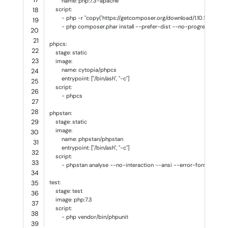
name
:
php:7.3-apache
script
:
18
-
php -r "copy('https://getcomposer.org/download/1.10.17/compos
19
-
php composer.phar install --prefer-dist --no-progress --no
20
21
phpcs
:
22
stage
:
static
23
image
:
name
:
cytopia/phpcs
24
entrypoint
:
[
"
/bin/ash"
,
"
-c"
]
25
script
:
26
-
phpcs
27
28
phpstan
:
29
stage
:
static
image
:
30
name
:
phpstan/phpstan
31
entrypoint
:
[
"
/bin/ash"
,
"
-c"
]
32
script
:
33
-
phpstan analyse --no-interaction --ansi --error-format=table
34
test
:
35
stage
:
test
36
image
:
php:7.3
37
script
:
38
-
php vendor/bin/phpunit
39