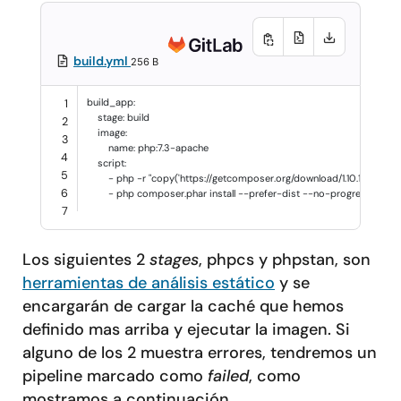
build.yml
256 B
build_app
:
1
stage
:
build
2
image
:
3
name
:
php:7.3-apache
4
script
:
5
-
php -r "copy('https://getcomposer.org/download/1.10.17/compos
6
-
php composer.phar install --prefer-dist --no-progress --no
7
Los siguientes 2
stages
, phpcs y phpstan, son
herramientas de análisis estático
y se
encargarán de cargar la caché que hemos
definido mas arriba y ejecutar la imagen. Si
alguno de los 2 muestra errores, tendremos un
pipeline marcado como
failed
, como
mostramos a continuación.