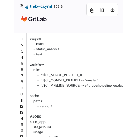
.gitlab-ci.yml
958 B
stages
:
1
-
build
2
-
static_analysis
3
-
test
4
5
workflow
:
6
rules
:
-
if
:
$CI_MERGE_REQUEST_ID
7
-
if
:
$CI_COMMIT_BRANCH == 'master'
8
-
if
:
$CI_PIPELINE_SOURCE =~ /^trigger|pipeline|web|api$/
9
10
cache
:
11
paths
:
12
-
vendor/
13
#JOBS
14
build_app
:
15
stage
:
build
16
image
:
17