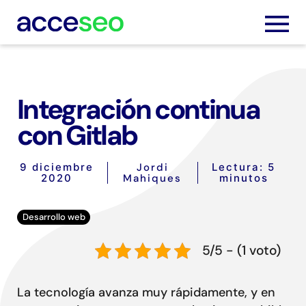
Integración continua
Servic
con Gitlab
Trabaj
9 diciembre
Jordi
Lectura: 5
2020
Mahiques
minutos
Nosot
Desarrollo web
Blog
5/5 - (1 voto)
Podca
La tecnología avanza muy rápidamente, y en