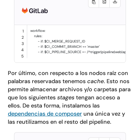
workflow
:
1
rules
:
2
-
if
:
$CI_MERGE_REQUEST_ID
3
-
if
:
$CI_COMMIT_BRANCH == 'master'
4
-
if
:
$CI_PIPELINE_SOURCE =~ /^trigger|pipeline|web|api$/
5
Por último, con respecto a los nodos raíz con
palabras reservadas tenemos
cache
. Esto nos
permite almacenar archivos y/o carpetas para
que los siguientes
stages
tengan acceso a
ellos. De esta forma, instalamos las
dependencias de composer
una única vez y
las reutilizamos en el resto del pipeline.