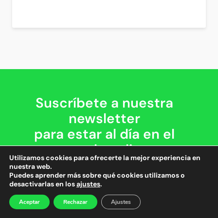
Suscríbete a nuestra
newsletter
para estar al día en el
mundo online
Utilizamos cookies para ofrecerte la mejor experiencia en
nuestra web.
Puedes aprender más sobre qué cookies utilizamos o
desactivarlas en los
ajustes
.
He leído y acepto la
Política de Privacidad.
Aceptar
Rechazar
Ajustes