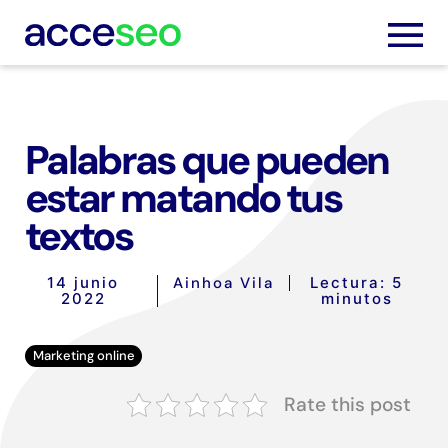
Palabras que pueden
Servic
estar matando tus
textos
Trabaj
14 junio
Ainhoa Vila
Lectura: 5
Nosot
2022
minutos
Blog
Marketing online
Podca
Rate this post