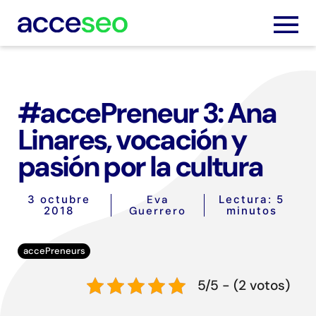
#accePreneur 3: Ana
Servic
Linares, vocación y
pasión por la cultura
Trabaj
3 octubre
Eva
Lectura: 5
Nosot
2018
Guerrero
minutos
Blog
accePreneurs
Podca
5/5 - (2 votos)