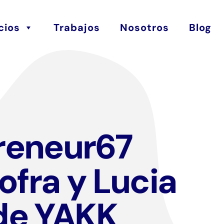
cios
Trabajos
Nosotros
Blog
eneur67
ofra y Lucia
 de YAKK