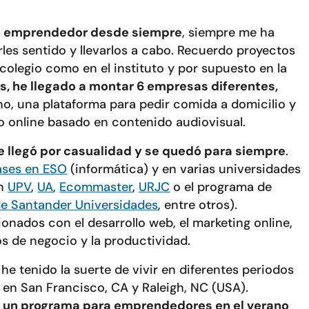
o emprendedor desde siempre
, siempre me ha
les sentido y llevarlos a cabo. Recuerdo proyectos
colegio como en el instituto y por supuesto en la
os, he llegado a montar 6 empresas diferentes,
no, una plataforma para pedir comida a domicilio y
rio online basado en contenido audiovisual.
e llegó por casualidad y se quedó para siempre
.
ases en ESO
(informática) y en varias universidades
en
UPV
,
UA
,
Ecommaster
,
URJC
o el programa de
de Santander Universidades
, entre otros).
nados con el desarrollo web, el marketing online,
s de negocio y la productividad.
he tenido la suerte de vivir en diferentes periodos
 en San Francisco, CA y Raleigh, NC (USA).
un programa para emprendedores en el verano