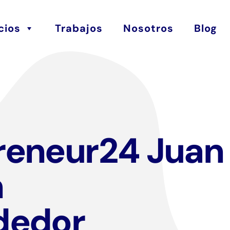
cios
Trabajos
Nosotros
Blog
eneur24 Juan
n
dedor