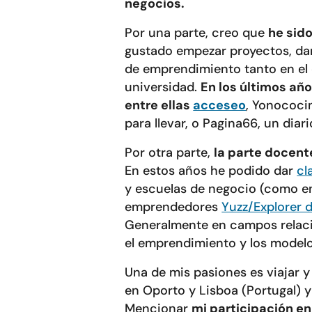
negocios.
Por una parte, creo que
he sid
gustado empezar proyectos, dar
de emprendimiento tanto en el 
universidad.
En los últimos añ
entre ellas
acceseo
, Yonococi
para llevar, o Pagina66, un dia
Por otra parte,
la parte docent
En estos años he podido dar
cl
y escuelas de negocio (como 
emprendedores
Yuzz/Explorer 
Generalmente en campos relacio
el emprendimiento y los modelo
Una de mis pasiones es viajar y 
en Oporto y Lisboa (Portugal) y
Mencionar
mi participación en