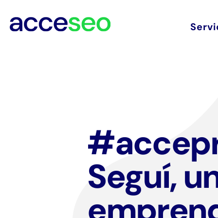
Servi
#accepr
Seguí, u
empren