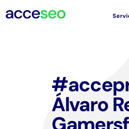
Servi
#accep
Álvaro R
Gamersf