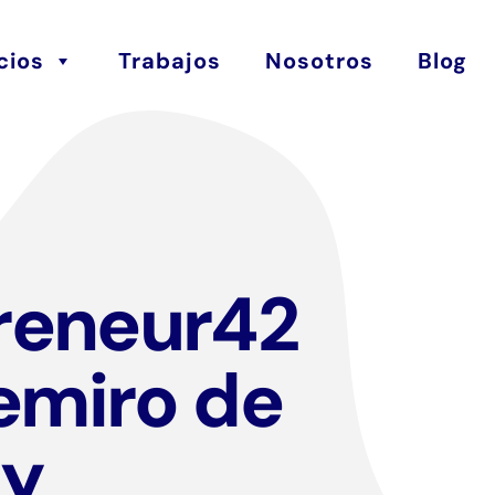
cios
Trabajos
Nosotros
Blog
reneur42
emiro de
y